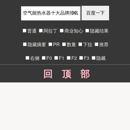
X
普通
阿拉丁
商业知心
隐藏结果
隐藏摘要
PR
数量
下拉
推荐
右侧
F0
F1
F2
F3
隐藏
回顶部