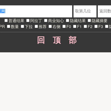
普通结果
阿拉丁
商业知心
隐藏结果
隐藏摘要
PR
数量
下拉
推荐
右侧
F0
F1
F2
F3
回顶部