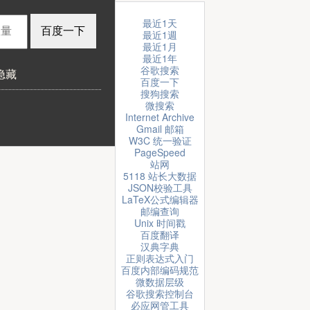
最近1天
最近1週
最近1月
最近1年
谷歌搜索
隐藏
百度一下
搜狗搜索
微搜索
Internet Archive
Gmail 邮箱
W3C 统一验证
PageSpeed
站网
5118 站长大数据
JSON校验工具
LaTeX公式编辑器
邮编查询
Unix 时间戳
百度翻译
汉典字典
正则表达式入门
百度内部编码规范
微数据层级
谷歌搜索控制台
必应网管工具